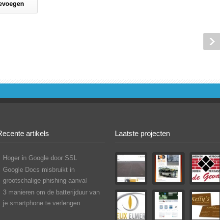
Recente artikels
Laatste projecten
Hoger in Google door SSL
Google Docs misbruikt in
grootschalige phishing-aanval
3 manieren om de batterijduur van
je smartphone te verlengen