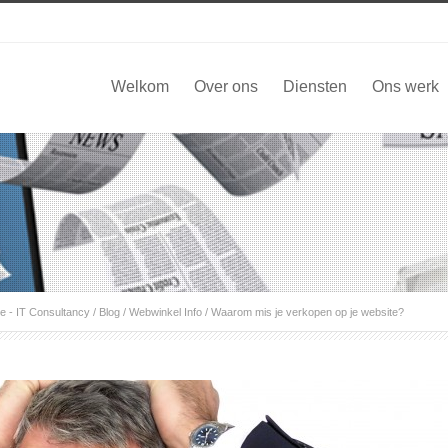
Welkom
Over ons
Diensten
Ons werk
 - IT Consultancy
/
Blog
/
Webwinkel Info
/
Waarom mis je verkopen op je website?