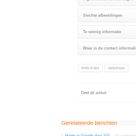
Slechte afbeeldingen
Te weinig informatie
Waar is de contact informat
hints & tips
webshops
Deel dit artikel
Gerelateerde berichten
Hoger in Google door SSL
(25 september