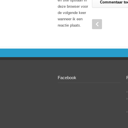
en site opslaan in
deze browser voor
de volgende keer
wanneer ik een
reactie plaats.
Facebook