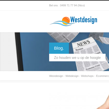
Bel ons : 0499 71 77 94 (Nico)
Blog.
Zo houden we u op de hoogte
Westdesign - Webdesign - Webshops - Ecommerce