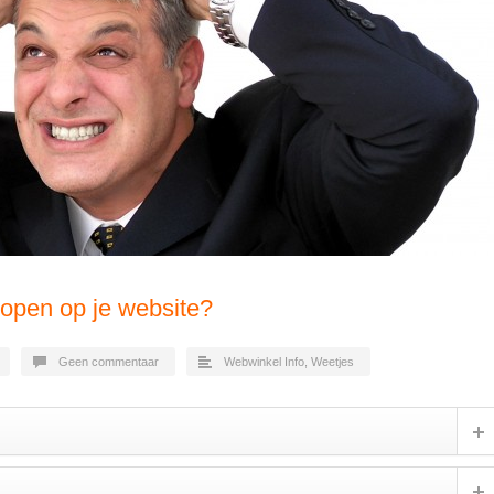
open op je website?
Geen commentaar
Webwinkel Info
,
Weetjes