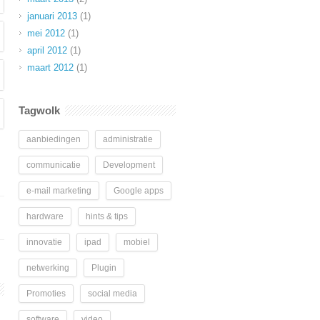
januari 2013
(1)
mei 2012
(1)
april 2012
(1)
maart 2012
(1)
Tagwolk
aanbiedingen
administratie
communicatie
Development
e-mail marketing
Google apps
hardware
hints & tips
innovatie
ipad
mobiel
netwerking
Plugin
Promoties
social media
software
video