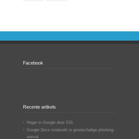
Facebook
Recente artikels
Hoger in Google door SSL
Google Docs misbruikt in grootschalige phishing-
aanval