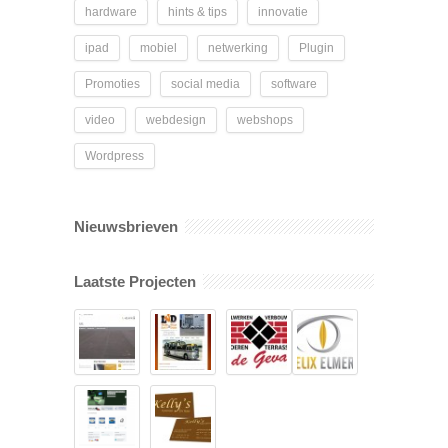
hardware
hints & tips
innovatie
ipad
mobiel
netwerking
Plugin
Promoties
social media
software
video
webdesign
webshops
Wordpress
Nieuwsbrieven
Laatste Projecten