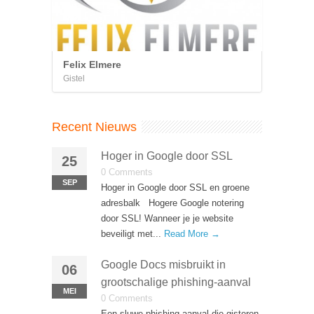
Felix Elmere
Gistel
Recent Nieuws
Hoger in Google door SSL
25
0 Comments
SEP
Hoger in Google door SSL en groene
adresbalk Hogere Google notering
door SSL! Wanneer je je website
beveiligt met...
Read More →
Google Docs misbruikt in
06
grootschalige phishing-aanval
MEI
0 Comments
Een sluwe phishing-aanval die gisteren