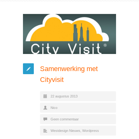
Samenwerking met
Cityvisit
22 augustus 2013
Nico
Geen commentaar
Westdesign Nieuws
,
Wordpress