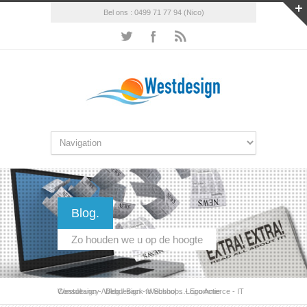
Bel ons : 0499 71 77 94 (Nico)
Blog.
Zo houden we u op de hoogte
Westdesign - Webdesign - Webshops - Ecommerce - IT Consultancy
/
Blog
/
Back to School …Logo Actie