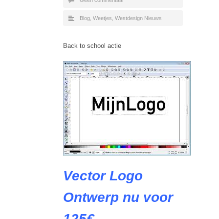
Geen commentaar
Blog
,
Weetjes
,
Westdesign Nieuws
Back to school actie
Vector Logo
Ontwerp nu voor
125€