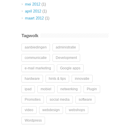
mei 2012
(1)
april 2012
(1)
maart 2012
(1)
Tagwolk
aanbiedingen
administratie
communicatie
Development
e-mail marketing
Google apps
hardware
hints & tips
innovatie
ipad
mobiel
netwerking
Plugin
Promoties
social media
software
video
webdesign
webshops
Wordpress