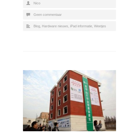
Nico
Geen commentaar
Blog
,
Hardware nieuws
,
iPad informatie
,
Weetjes