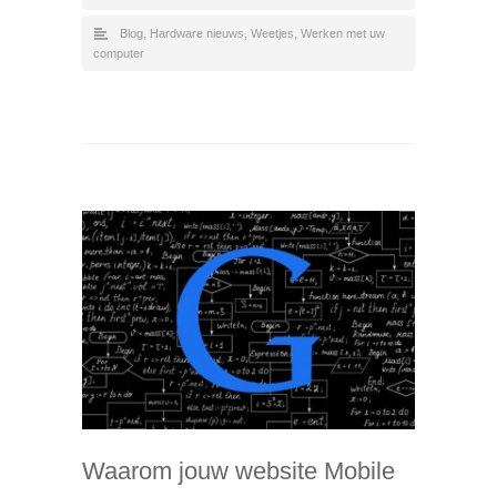
Blog
,
Hardware nieuws
,
Weetjes
,
Werken met uw
computer
Waarom jouw website Mobile