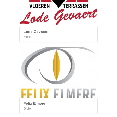
Lode Gevaert
Menen
Felix Elmere
Gistel