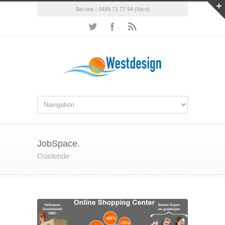
Bel ons : 0499 71 77 94 (Nico)
JobSpace.
Oostende